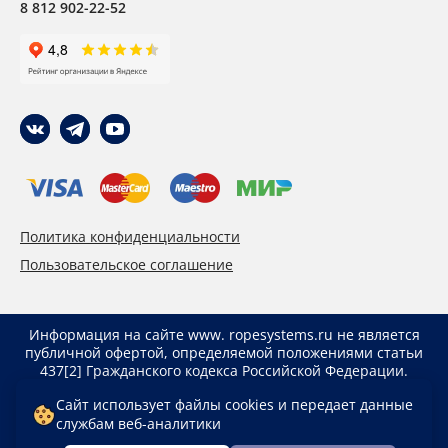
8 812 902-22-52
Политика конфиденциальности
Пользовательское соглашение
Информация на сайте www. ropesystems.ru не является
публичной офертой, определяемой положениями статьи
437[2] Гражданского кодекса Российской Федерации.
Указанные цены действуют только при оформлении
Сайт использует файлы cookies и передает данные
заказа через интернет-магазин www. ropesystems.ru.
службам веб-аналитики
Цены при оформлении заказа иным способом могут
отличаться от указанных на сайте.