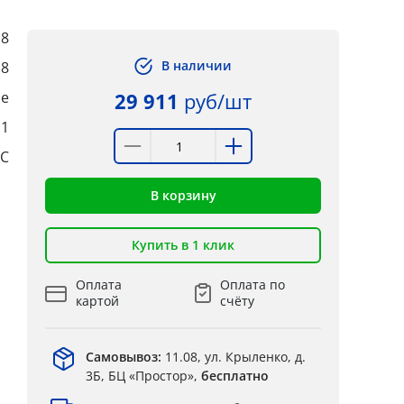
8
В наличии
8
ые
29 911
руб/шт
:1
°C
В корзину
Купить в 1 клик
Оплата
Оплата по
картой
счёту
Самовывоз:
11.08, ул. Крыленко, д.
3Б, БЦ «Простор»,
бесплатно