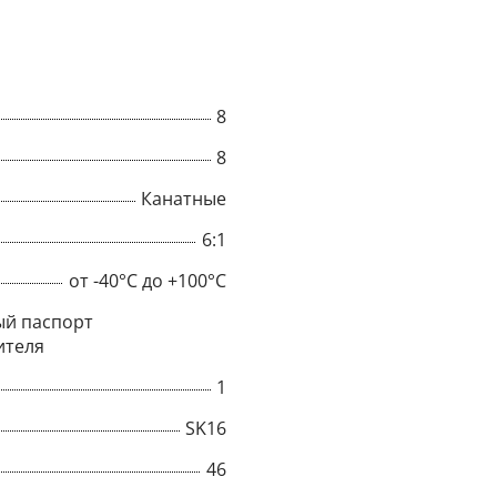
8
8
Канатные
6:1
от -40°C до +100°C
й паспорт
ителя
×
1
SK16
Popup
46