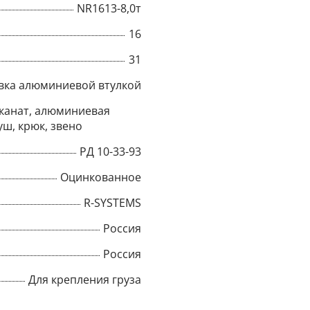
NR1613-8,0т
Title
16
31
вка алюминиевой втулкой
Popup Content
канат, алюминиевая
уш, крюк, звено
РД 10-33-93
Оцинкованное
R-SYSTEMS
Россия
Россия
Для крепления груза