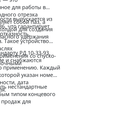
ное для работы в
одного отрезка
ости выпускается из
ляет собой паз, а
36, что гарантирует
колдой для создания
отказность,
пасного удержания
. Такое устройство
аслях
ндарту РД 10-33-93,
рименения со спуско-
ие и снабжаются
лочными
по применению. Каждый
которой указан номер,
ности, дата
ать нестандартные
ля.
бым типом концевого
 продаж для