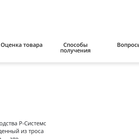
Оценка товара
Способы
Вопрос
получения
одства Р-Системс
денный из троса
е — это