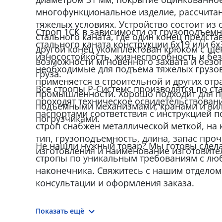
многофункциональное изделие, рассчитан
тяжелых условиях. Устройство состоит из 
Строп 1СК в зависимости от грузоподъемн
стального каната, где один конец представ
стального каната конструкции 6x19 или 6x
другой конец укомплектован крюком с ще
износостойкость, жизнеспособность и без
возможности мгновенного захвата и безо
необходимые для подъема тяжелых грузов
груза.
применяется в строительной и других отр
Все стропы Р-Системс производятся по ста
промышленности. Хорошо подходит для п
проходят техническое освидетельствован
подъемными механизмами, кранами и ви
паспортами соответствия с инструкцией 
погрузчиками.
строп снабжен металлической меткой, на 
тип, грузоподъемность, длина, запас проч
Не нашли нужный товар? Мы готовы сдел
изготовления и наименование изготовите
стропы по уникальным требованиям с лю
наконечника. Свяжитесь с нашим отделом
консультации и оформления заказа.
Показать ещё