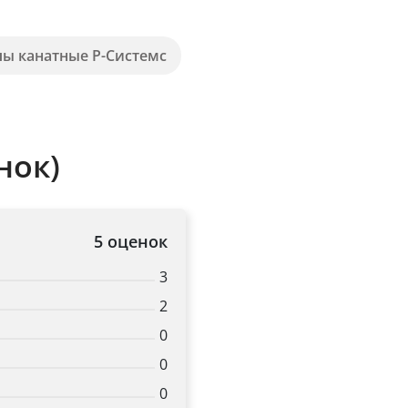
пы канатные Р-Системс
нок)
5 оценок
3
2
0
0
0