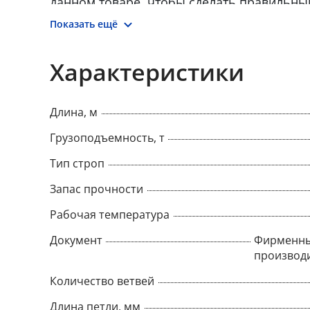
данном товаре, чтобы сделать правильны
товар онлайн.
Показать ещё
Характеристики
Длина, м
Грузоподъемность, т
Тип строп
Запас прочности
Рабочая температура
Документ
Фирменны
производ
Количество ветвей
Длина петли, мм