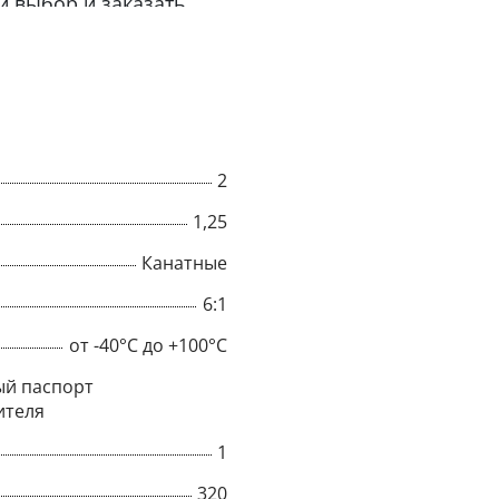
й выбор и заказать
2
1,25
Канатные
6:1
от -40°C до +100°C
×
й паспорт
ителя
Popup
1
320