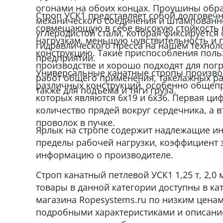
огонами на обоих концах. Проушины обр
Строп УСК1 представляет собой долговеч
механического соединения и штампованно
совмещающую в себе высокую стойкость 
углеродистой стали, которая фиксируетс
нагрузкам, меньшую чувствительность и 
гидравлического пресса на нашем технол
конструкцию. Такие приспособления поль
предприятии.
производстве и хорошо подходят для пог
Универсальные канатные стропы производ
работ общего применения, такелажных раб
различных конструкций, особенно общеп
также для подъема и тяги груза.
которых являются 6x19 и 6x36. Первая ци
количество прядей вокруг сердечника, а 
проволок в пучке.
Ярлык на стропе содержит надлежащие инс
пределы рабочей нагрузки, коэффициент 
информацию о производителе.
Строп канатный петлевой УСК1 1,25 т, 2,0 
товары в данной категории доступны в кат
магазина Ropesystems.ru по низким ценам
подробными характеристиками и описание