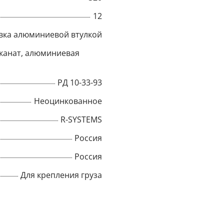
12
Title
вка алюминиевой втулкой
канат, алюминиевая
Popup Content
РД 10-33-93
Неоцинкованное
R-SYSTEMS
Россия
Россия
Для крепления груза