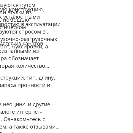
азуются путем
ную конструкцию,
й втулки из
к усталостными
я с помощью
простую в эксплуатации
огическом
зуются спросом в
рузочно-разгрузочных
ятся из канатов
от, буксировки, а
ризнанными из
фра обозначает
вторая количество
трукции, тип, длину,
запаса прочности и
м неоцинк. и другие
алоге интернет-
. Ознакомьтесь с
м, а также отзывами о