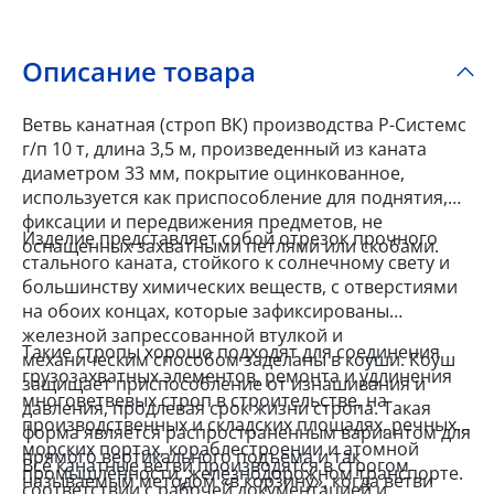
Описание товара
Ветвь канатная (строп ВК) производства Р-Системс
г/п 10 т, длина 3,5 м, произведенный из каната
диаметром 33 мм, покрытие оцинкованное,
используется как приспособление для поднятия,
фиксации и передвижения предметов, не
Изделие представляет собой отрезок прочного
оснащенных захватными петлями или скобами.
стального каната, стойкого к солнечному свету и
большинству химических веществ, с отверстиями
на обоих концах, которые зафиксированы
железной запрессованной втулкой и
Такие стропы хорошо подходят для соединения
механическим способом заделаны в коуши. Коуш
грузозахватных элементов, ремонта и удлинения
защищает приспособление от изнашивания и
многоветвевых строп в строительстве, на
давления, продлевая срок жизни стропа. Такая
производственных и складских площадях, речных и
форма является распространенным вариантом для
морских портах, кораблестроении и атомной
прямого вертикального подъема и так
Все канатные ветви производятся в строгом
промышленности, железнодорожном транспорте.
называемым методом «в корзину», когда ветви
соответствии с рабочей документацией и