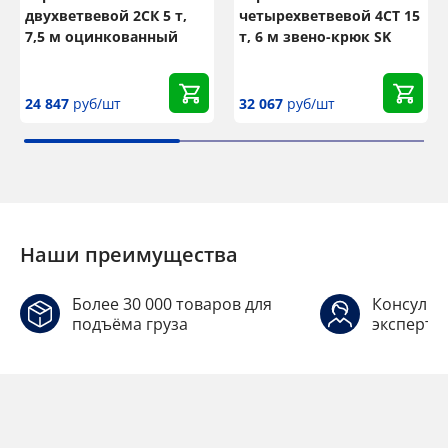
двухветвевой 2СК 5 т,
четырехветвевой 4СТ 15
7,5 м оцинкованный
т, 6 м звено-крюк SK
24 847
руб/шт
32 067
руб/шт
Наши преимущества
Более 30 000 товаров для
Консульт
подъёма груза
эксперто