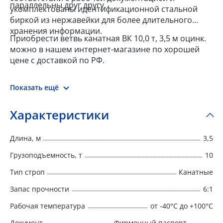
параллельны друг другу.
укомплектованы идентификационной стальной
биркой из нержавейки для более длительного
хранения информации.
Приобрести ветвь канатная ВК 10,0 т, 3,5 м оцинк.
можно в нашем интернет-магазине по хорошей
цене с доставкой по РФ.
Показать ещё
Характеристики
Длина, м
3,5
Грузоподъемность, т
10
Тип строп
Канатные
Запас прочности
6:1
Рабочая температура
от -40°C до +100°C
Документ
Фирменный паспорт