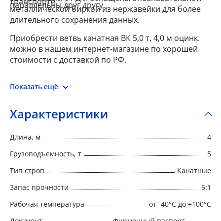
транспорте.
параллельны друг другу.
металлической биркой из нержавейки для более
длительного сохранения данных.
Приобрести ветвь канатная ВК 5,0 т, 4,0 м оцинк.
можно в нашем интернет-магазине по хорошей
стоимости с доставкой по РФ.
Показать ещё
Характеристики
Длина, м
4
Грузоподъемность, т
5
Тип строп
Канатные
Запас прочности
6:1
Рабочая температура
от -40°C до +100°C
Документ
Фирменный паспорт