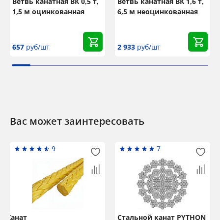
Ветвь канатная ВК 0,5 т,
Ветвь канатная ВК 1,6 т,
1,5 м оцинкованная
6,5 м неоцинкованная
657
руб/шт
2 933
руб/шт
Вас может заинтересовать
9
7
Канат
Стальной канат PYTHON