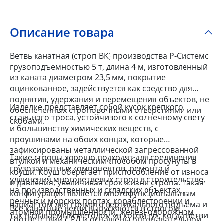
Описание товара
Ветвь канатная (строп ВК) производства Р-Системс
грузоподъемностью 5 т, длина 4 м, изготовленный
из каната диаметром 23,5 мм, покрытие
оцинкованное, задействуется как средство для
поднятия, удержания и перемещения объектов, не
Изделие представляет собой кусок крепкого
обеспеченных строповочными отверстиями или
стального троса, устойчивого к солнечному свету
скобами.
и большинству химических веществ, с
проушинами на обоих концах, которые
зафиксированы металлической запрессованной
Такие стропы хорошо подходят для соединения
втулкой и механическим способом просунуты в
грузозахватных компонентов, ремонта и
коуши. Коуш оберегает приспособление от износа
удлинения многоветвевых строп в строительстве,
и давления, увеличивая срок жизни стропа. Такая
на производственных и складских объектах,
конфигурация является многофункциональным
речных и морских портах, кораблестроении и
вариантом для прямого вертикального подъема и
Все канатные ветви выпускаются в строгом
атомной промышленности, железнодорожном
так называемым методом «в корзину», когда ветви
соответствии с РД и оснащены опознавательной