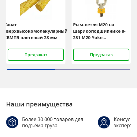
Канат
Рым-петля M20 на
сверхвысокомолекулярный
шарикоподшипнике 8-
СВМПЭ плетеный 28 мм
251 М20 Yoke
NS10KL20025Y
Предзаказ
Предзаказ
Наши преимущества
Более 30 000 товаров для
Консульт
подъёма груза
эксперто