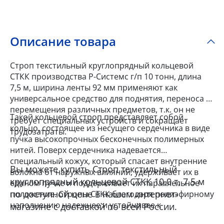
Описание товара
Строп текстильный круглопрядный кольцевой
СТКК производства Р-Системс г/п 10 тонн, длина
7,5 м, ширина ленты 92 мм применяют как
универсальное средство для поднятия, переноса и
перемещения различных предметов, т.к. он не
Такой кольцевой строп представляет собой
требует специальных устройств и сокращает
кольцо, состоящее из несущего сердечника в виде
трудозатраты.
пучка высокопрочных бесконечных полимерных
нитей. Поверх сердечника надевается
специальный кожух, который спасает внутренние
Вы можете купить Строп текстильный
волокна от наружных влияний, удерживает их в
круглопрядный кольцевой СТКК 10,0 т, 7,5 м
едином пучке и поддерживает их параллельное
по доступной цене в нашем интернет-
положение. Стропы СТКК благодаря полиэфирному
наполнению надежнее и устойчивее к
магазине с доставкой по всей России.
повышенным нагрузкам, а их мягкое покрытие и