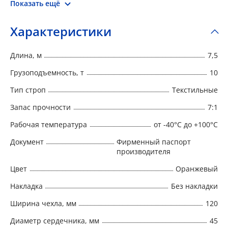
упругая структура обеспечивает плотное
Показать ещё
прилегание и сохранность груза. Круглопрядные
стропы выпускаются в соответствии с РД 24-
Характеристики
СЗК-01-01 «Стропы грузовые общего назначения
на текстильной основе. Требования к устройству и
Длина, м
7,5
безопасной эксплуатации».
Грузоподъемность, т
10
Тип строп
Текстильные
Запас прочности
7:1
Рабочая температура
от -40°C до +100°C
Документ
Фирменный паспорт
производителя
Цвет
Оранжевый
Накладка
Без накладки
Ширина чехла, мм
120
Диаметр сердечника, мм
45