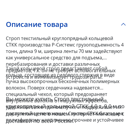
Описание товара
Строп текстильный круглопрядный кольцевой
СТКК производства Р-Системс грузоподъемность 4
тонн, длина 9 м, ширина ленты 70 мм задействуют
как универсальное средство для подъема,
перебазирования и доставки различных
Такой кольцевой строп представляет собой
предметов, т.к. он не требует вспомогательных
кольцо, состоящее из силового стержня в виде
устройств и минимизирует трудозатраты.
пучка высокопрочных бесконечных полимерных
волокон. Поверх сердечника надевается
специальный чехол, который предохраняет
Вы можете купить Строп текстильный
внутренние волокна от наружных эффектов,
круглопрядный кольцевой СТКК 4,0 т, 9,0 м по
удерживает их в едином пучке и поддерживает их
доступной цене в нашем интернет-магазине с
параллельное положение. Стропы СТКК благодаря
полиэфирному наполнению прочнее и устойчивее
доставкой по всей России.
к повышенным нагрузкам, а их мягкое покрытие и