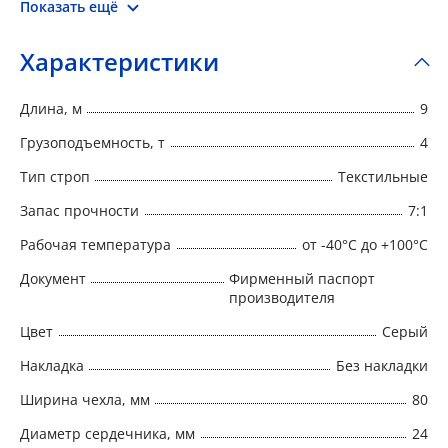
гибкая структура обеспечивает плотное
Показать ещё
прилегание и сохранность груза. Круглопрядные
стропы выпускаются в соответствии с РД 24-
Характеристики
СЗК-01-01 «Стропы грузовые общего назначения
на текстильной основе. Требования к устройству и
Длина, м
9
безопасной эксплуатации».
Грузоподъемность, т
4
Тип строп
Текстильные
Запас прочности
7:1
Рабочая температура
от -40°C до +100°C
Документ
Фирменный паспорт
производителя
Цвет
Серый
Накладка
Без накладки
Ширина чехла, мм
80
Диаметр сердечника, мм
24