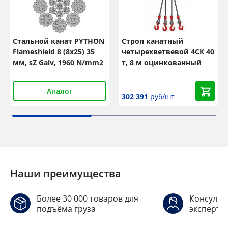
Стальной канат PYTHON
Строп канатный
Flameshield 8 (8x25) 35
четырехветвевой 4СК 40
мм, sZ Galv, 1960 N/mm2
т, 8 м оцинкованный
Аналог
302 391
руб/шт
Наши преимущества
Более 30 000 товаров для
Консульт
подъёма груза
эксперто