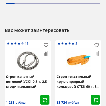
Вас может заинтересовать
13
3
Строп канатный
Строп текстильный
петлевой УСК1 0,8 т, 2,5
круглопрядный
м оцинкованный
кольцевой СТКК 60 т, 8,5
м
1 283
руб/шт
83 724
руб/шт