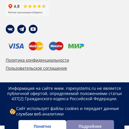
Политика конфиденциальности
Пользовательское соглашение
Информация на сайте www. ropesystems.ru не является
публичной офертой, определяемой положениями статьи
437[2] Гражданского кодекса Российской Федерации.
Указанные цены действуют только при оформлении
Сайт использует файлы cookies и передает данные
заказа через интернет-магазин www. ropesystems.ru.
службам веб-аналитики
Цены при оформлении заказа иным способом могут
отличаться от указанных на сайте.
Понятно
Подробнее