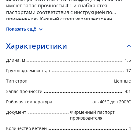
имеют запас прочности 4:1 и снабжаются
паспортами соответствия с инструкцией по
применению. Каждый строп укомплектован
металлической биркой, на которой указан номер,
Показать ещё
тип, г/п, длина, запас прочности, дата
изготовления и наименование изготовителя.
Характеристики
Длина, м
1,5
Грузоподъемность, т
17
Тип строп
Цепные
Запас прочности
4:1
Рабочая температура
от -40°C до +200°C
Документ
Фирменный паспорт
производителя
Количество ветвей
4