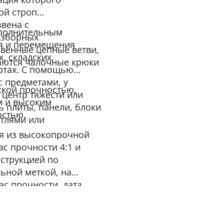
ой строп
звена с
ополнительным
азборных
я и перемещения
звенные цепные ветви,
, складских,
ваются чалочные крюки
ртах. С помощью
с предметами, у
ской прочностью,
центр тяжести или
м и высоким
ь плиты, панели, блоки
остью.
тлями или
ся из высокопрочной
ас прочности 4:1 и
нструкцией по
ьной меткой, на
пас прочности, дата
еля.