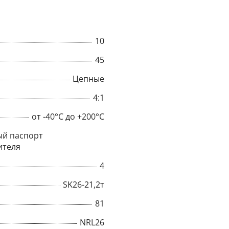
10
45
Цепные
4:1
от -40°C до +200°C
й паспорт
ителя
4
×
SK26-21,2т
Popup
81
NRL26