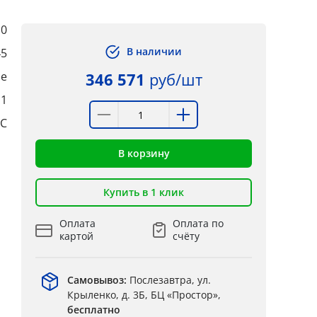
10
В наличии
45
е
346 571
руб/шт
:1
°C
В корзину
Купить в 1 клик
Оплата
Оплата по
картой
счёту
Самовывоз:
Послезавтра, ул.
Крыленко, д. 3Б, БЦ «Простор»,
бесплатно