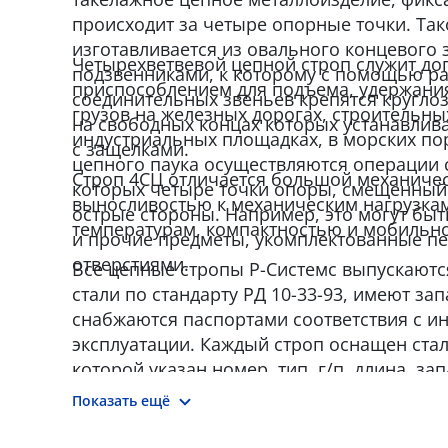
происходит за четыре опорные точки. Так
изготавливается из овального концевого 
Четырехветвевой цепной строп служит д
подзвенниками, к которому с помощью р
приспособлением для подъема, удержани
соединительных звеньев крепятся кругло
грузов на железных дорогах, строительных
на свободных концах которых устанавли
индустриальных площадках, в морских по
с защелками.
цепного паука осуществляются операции 
Строп 4СЦ отличается большой механиче
которых четыре точки опоры, смещенный 
выносливостью к механическим нагрузка
острые стороны. Например, это могут быт
температурам, компактностью и мобильн
и прочие предметы, укомплектованные пе
отверстиями.
Все цепные стропы Р-Системс выпускают
стали по стандарту РД 10-33-93, имеют зап
снабжаются паспортами соответствия с и
эксплуатации. Каждый строп оснащен стал
которой указан номер, тип, г/п, длина, за
изготовления и наименование производит
Показать ещё