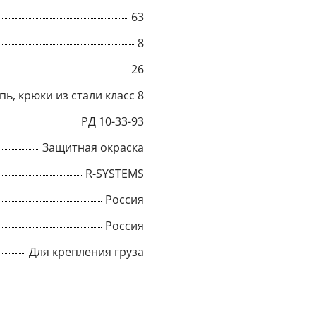
63
Title
8
26
Popup Content
пь, крюки из стали класс 8
РД 10-33-93
Защитная окраска
R-SYSTEMS
Россия
Россия
Для крепления груза