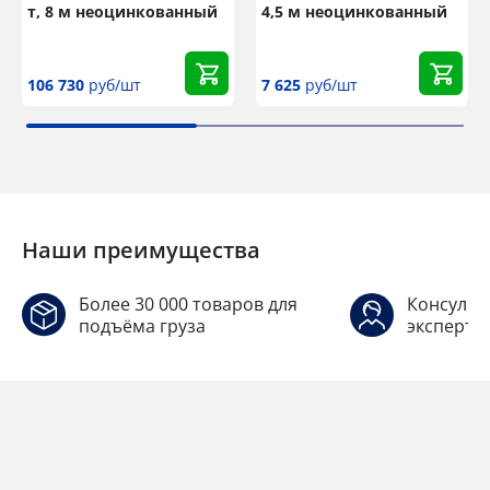
т, 8 м неоцинкованный
4,5 м неоцинкованный
106 730
руб/шт
7 625
руб/шт
Наши преимущества
Более 30 000 товаров для
Консульт
подъёма груза
эксперто