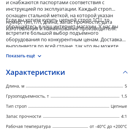
и снабжаются паспортами соответствия с
инструкцией по эксплуатации. Каждый строп
оснащен стальной меткой, на которой указан
Если вы хотите купить цепной строп 1СЦ, то
номер, тип, г/п, длина, запас прочности, дата
обращайтесь в наш интернет-магазин. У нас вы
изготовления и наименование производителя.
встретите большой выбор подъемного
оборудования по конкурентным ценам. Доставка
выполняется по всей стране, так что вы можете
заказать товар из любого города.
Показать ещё
Характеристики
Длина, м
5
Грузоподъемность, т
1,5
Тип строп
Цепные
Запас прочности
4:1
Рабочая температура
от -40°C до +200°C