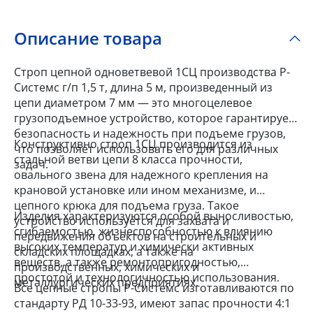
Описание товара
Строп цепной одноветвевой 1СЦ производства Р-
Системс г/п 1,5 т, длина 5 м, произведенный из
цепи диаметром 7 мм — это многоцелевое
грузоподъемное устройство, которое гарантирует
безопасность и надежность при подъеме грузов,
Конструктивно строп 1СЦ производится из
что позволяет использовать его для различных
стальной ветви цепи 8 класса прочности,
задач.
овального звена для надежного крепления на
крановой установке или ином механизме, и
цепного крюка для подъема груза. Такое
Изделия характеризуются особой выносливостью,
устройство используется для захвата и
сгибаемостью, жизнеспособностью к влиянию
передвижения объектов на строительных и
высоких температур и химически активных
складских площадках, а также на
веществ, а также ремонтопригодностью,
производственных, химических и
простотой и технологичностью использования.
металлургических предприятиях.
Все цепные стропы Р-Системс изготавливаются по
стандарту РД 10-33-93, имеют запас прочности 4:1