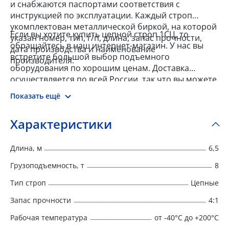
и снабжаются паспортами соответствия с
инструкцией по эксплуатации. Каждый строп
укомплектован металлической биркой, на которой
Если вы хотите купить цепной строп 1СЦ, то
указан номер, тип, г/п, длина, запас прочности,
обращайтесь в наш интернет-магазин. У нас вы
дата производства и наименование
встретите большой выбор подъемного
производителя.
оборудования по хорошим ценам. Доставка
осуществляется по всей России, так что вы можете
заказать товар из любого региона.
Показать ещё
Характеристики
Длина, м
6,5
Грузоподъемность, т
8
Тип строп
Цепные
Запас прочности
4:1
Рабочая температура
от -40°C до +200°C