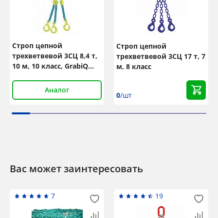
Строп цепной
Строп цепной
трехветвевой 3СЦ 8,4 т,
трехветвевой 3СЦ 17 т, 7
10 м, 10 класс, GrabiQ
м, 8 класс
TG3-GBK
Аналог
0
/шт
Вас может заинтересовать
7
19