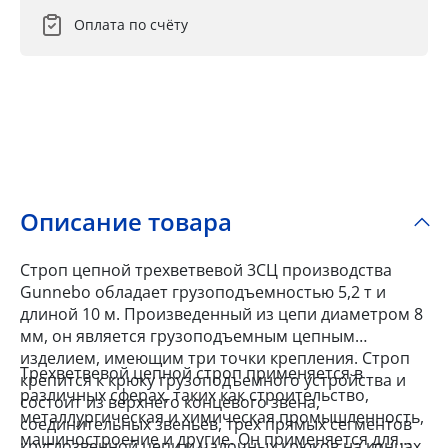
Оплата по счёту
Описание товара
Строп цепной трехветвевой 3СЦ производства
Gunnebo обладает грузоподъемностью 5,2 т и
длиной 10 м. Произведенный из цепи диаметром 8
мм, он является грузоподъемным цепным
изделием, имеющим три точки крепления. Строп
Трехветвевой цепной строп применяется в
крепится к крюку грузоподъемного устройства и
различных сферах, таких как строительство,
состоит из верхнего концевого звена,
металлургическая и химическая промышленность,
соединительных звеньев, трех прямых сегментов
машиностроение и другие. Он применяется для
круглозвенной цепи и чалочных крюков на концах