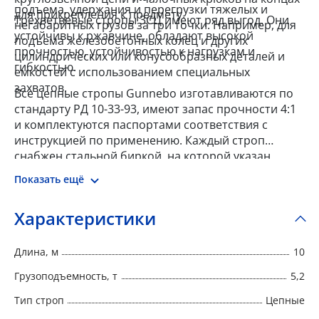
подъема, удержания и перегрузки тяжелых и
для прикрепления к предмету.
Трехветвевые стропы 3СЦ имеют ряд выгод. Они
негабаритных грузов за три точки. Например, для
устойчивы к ржавчине, обладают высокой
подъема железобетонных колец и других
прочностью, устойчивостью к нагрузкам и
цилиндрических или конусообразных деталей и
гибкостью.
емкостей с использованием специальных
захватов.
Все цепные стропы Gunnebo изготавливаются по
стандарту РД 10-33-93, имеют запас прочности 4:1
и комплектуются паспортами соответствия с
инструкцией по применению. Каждый строп
снабжен стальной биркой, на которой указан
номер, тип, грузоподъемность, длина, запас
Показать ещё
прочности, дата производства и наименование
изготовителя.
Характеристики
Длина, м
10
Грузоподъемность, т
5,2
Тип строп
Цепные