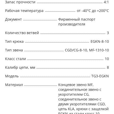
Запас прочности
4:1
Рабочая температура
от -40°C до +200°C
Документ
Фирменный паспорт
производителя
Количество ветвей
3
Тип крюка
EGKN-8-10
Тип звена
CGD/CG-8-10, MF-1310-10
Класс стали
10
Калибр цепи, мм
8
Модель
TG3-EGKN
Материал
Концевое звено MF,
соединительное звено с
укоротителем CG,
соединительное звено с
двумя укоротителями CGD,
цепь KLA, крюки с защелкой
EGKN из стали класс 10