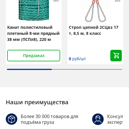
Канат полистиловый
Строп цепной 2СЦвз 17
плетеный 8-ми прядный
т, 8,5 м, 8 класс
38 мм (ПСПл8), 220 м
Предзаказ
0
руб/шт
Наши преимущества
Более 30 000 товаров для
Консульт
подъёма груза
эксперто