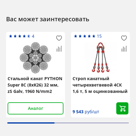
Вас может заинтересовать
4
15
Стальной канат PYTHON
Строп канатный
Super 8C (8xK26) 32 мм,
четырехветвевой 4СК
zS Galv, 1960 N/mm2
1,6 т, 5 м оцинкованный
Аналог
9 543
руб/шт