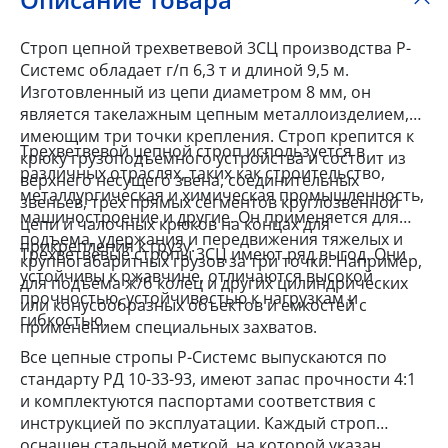
Строп цепной трехветвевой 3СЦ производства Р-
Системс обладает г/п 6,3 т и длиной 9,5 м.
Изготовленный из цепи диаметром 8 мм, он
является такелажным цепным металлоизделием,
имеющим три точки крепления. Строп крепится к
Трехветвевой цепной строп используется в
крюку грузоподъемного устройства и состоит из
различных отраслях, таких как строительство,
верхнего несущего звена, соединительных
металлургическая и химическая промышленность,
звеньев, трех прямых сегментов круглозвенной
машиностроение и другие. Он применяется для
цепи и чалочных крюков на концах для
подъема, удержания и передвижения тяжелых и
прикрепления к грузу.
Трехветвевые стропы 3СЦ имеют ряд выгод. Они
крупногабаритных грузов за три точки. Например,
устойчивы к ржавчине, отличаются высокой
для подъема ж/б колец и других цилиндрических
прочностью, устойчивостью к нагрузкам и
или конусообразных объектов и емкостей с
гибкостью.
применением специальных захватов.
Все цепные стропы Р-Системс выпускаются по
стандарту РД 10-33-93, имеют запас прочности 4:1
и комплектуются паспортами соответствия с
инструкцией по эксплуатации. Каждый строп
оснащен стальной меткой, на которой указан