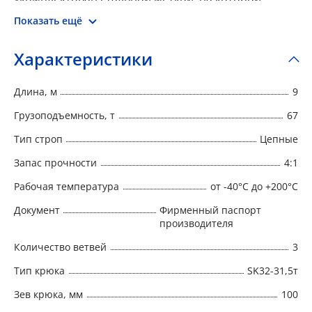
указан номер, тип, г/п, длина, запас прочности,
Показать ещё
дата производства и наименование изготовителя.
Характеристики
Длина, м
9
Грузоподъемность, т
67
Тип строп
Цепные
Запас прочности
4:1
Рабочая температура
от -40°C до +200°C
Документ
Фирменный паспорт
производителя
Количество ветвей
3
Тип крюка
SK32-31,5т
Зев крюка, мм
100