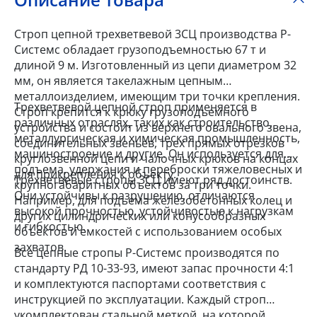
Строп цепной трехветвевой 3СЦ производства Р-
Системс обладает грузоподъемностью 67 т и
длиной 9 м. Изготовленный из цепи диаметром 32
мм, он является такелажным цепным
металлоизделием, имеющим три точки крепления.
Трехветвевой цепной строп применяется в
Строп крепится к крюку грузоподъемного
различных отраслях, таких как строительство,
устройства и состоит из верхнего овального звена,
металлургическая и химическая промышленность,
соединительных звеньев, трех прямых отрезков
машиностроение и другие. Он используется для
круглозвенной цепи и чалочных крюков на концах
подъема, удержания и переброски тяжеловесных и
для прикрепления к объекту.
Трехветвевые стропы 3СЦ имеют ряд достоинств.
крупногабаритных объектов за три точки.
Они устойчивы к разрушению, отличаются
Например, для подъема железобетонных колец и
высокой прочностью, устойчивостью к нагрузкам
других цилиндрических или конусообразных
и гибкостью.
объектов и емкостей с использованием особых
захватов.
Все цепные стропы Р-Системс производятся по
стандарту РД 10-33-93, имеют запас прочности 4:1
и комплектуются паспортами соответствия с
инструкцией по эксплуатации. Каждый строп
укомплектован стальной меткой, на которой