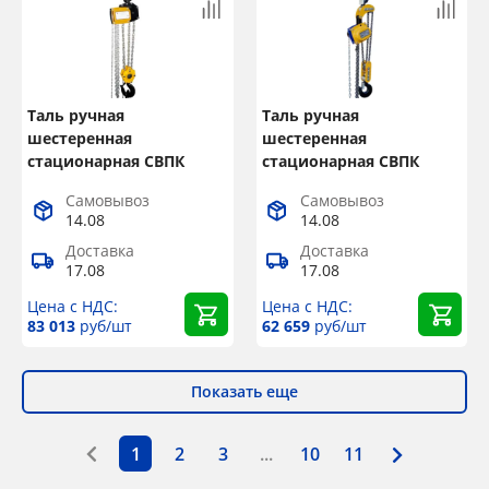
Таль ручная
Таль ручная
шестеренная
шестеренная
стационарная СВПК
стационарная СВПК
ТРШСп ЕхТЗ г/п 2 т, L=12
ТРШСп г/п 3,2 т, L=12 м
Самовывоз
Самовывоз
м
14.08
14.08
Доставка
Доставка
17.08
17.08
Цена с НДС:
Цена с НДС:
83 013
руб/шт
62 659
руб/шт
Показать еще
1
2
3
...
10
11