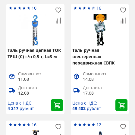
10
16
Таль ручная цепная TOR
Таль ручная
ТРШ (С) г/п 0,5 т, L=3 м
шестеренная
передвижная СВПК
ТРШАМ г/п 0,5 т, L=12 м
Самовывоз
Самовывоз
11.08
14.08
Доставка
Доставка
12.08
17.08
Цена с НДС:
Цена с НДС:
4 317
руб/шт
49 402
руб/шт
16
12