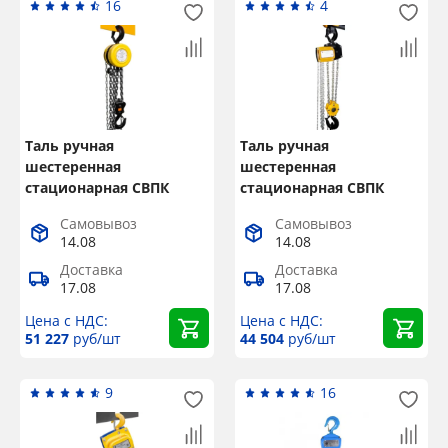
16
4
Таль ручная
Таль ручная
шестеренная
шестеренная
стационарная СВПК
стационарная СВПК
ТРШСК г/п 3,2 т, L=9 м
ТРШСп ЕхТЗ г/п 1 т, L=6
Самовывоз
Самовывоз
м
14.08
14.08
Доставка
Доставка
17.08
17.08
Цена с НДС:
Цена с НДС:
51 227
руб/шт
44 504
руб/шт
9
16