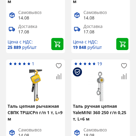
×
м
м
Popup Title
Самовывоз
Самовывоз
14.08
14.08
Доставка
Доставка
17.08
17.08
Popup Content
Цена с НДС:
Цена с НДС:
25 889
руб/шт
19 848
руб/шт
1
19
Таль цепная рычажная
Таль ручная цепная
СВПК ТРШСРп г/п 1 т, L=9
YaleMINI 360 250 г/п 0,25
м
т, L=6 м
Самовывоз
Самовывоз
14.08
18.08