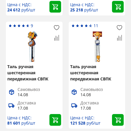
Цена с НДС:
Цена с НДС:
24 612
руб/шт
25 218
руб/шт
9
11
Таль ручная
Таль ручная
шестеренная
шестеренная
передвижная СВПК
передвижная СВПК
ТРШБМ г/п 3,2 т, L=3 м
ТРШБМ г/п 5 т, L=9 м
Самовывоз
Самовывоз
14.08
14.08
Доставка
Доставка
17.08
17.08
Цена с НДС:
Цена с НДС:
81 601
руб/шт
121 528
руб/шт