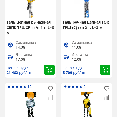
Таль цепная рычажная
Таль ручная цепная TOR
СВПК ТРШСРп г/п 1 т, L=6
ТРШ (С) г/п 2 т, L=3 м
м
Самовывоз
Самовывоз
14.08
11.08
Доставка
Доставка
17.08
12.08
Цена с НДС:
Цена с НДС:
21 462
руб/шт
5 709
руб/шт
12
2