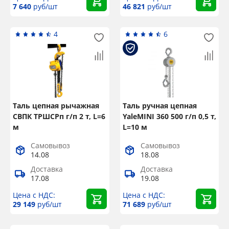
7 640
руб/шт
46 821
руб/шт
4
6
Таль цепная рычажная
Таль ручная цепная
СВПК ТРШСРп г/п 2 т, L=6
YaleMINI 360 500 г/п 0,5 т,
м
L=10 м
Самовывоз
Самовывоз
14.08
18.08
Доставка
Доставка
17.08
19.08
Цена с НДС:
Цена с НДС:
29 149
руб/шт
71 689
руб/шт