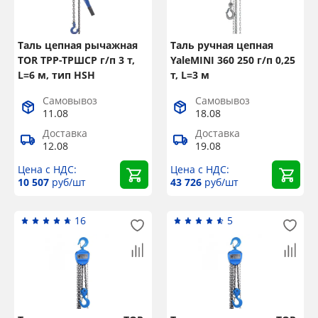
Таль цепная рычажная
Таль ручная цепная
TOR ТРР-ТРШСР г/п 3 т,
YaleMINI 360 250 г/п 0,25
L=6 м, тип HSH
т, L=3 м
Самовывоз
Самовывоз
11.08
18.08
Доставка
Доставка
12.08
19.08
Цена с НДС:
Цена с НДС:
10 507
руб/шт
43 726
руб/шт
16
5