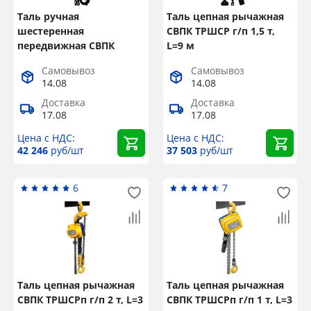
Таль ручная
Таль цепная рычажная
шестеренная
СВПК ТРШСР г/п 1,5 т,
передвижная СВПК
L=9 м
ТРШАМ г/п 0,5 т, L=3 м
Самовывоз
Самовывоз
14.08
14.08
Доставка
Доставка
17.08
17.08
Цена с НДС:
Цена с НДС:
42 246
руб/шт
37 503
руб/шт
6
7
Таль цепная рычажная
Таль цепная рычажная
СВПК ТРШСРп г/п 2 т, L=3
СВПК ТРШСРп г/п 1 т, L=3