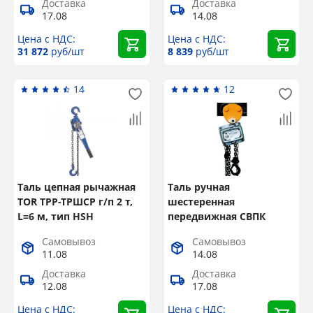
Доставка
Доставка
17.08
14.08
Цена с НДС:
Цена с НДС:
31 872
руб/шт
8 839
руб/шт
14
12
Таль цепная рычажная
Таль ручная
TOR ТРР-ТРШСР г/п 2 т,
шестеренная
L=6 м, тип HSH
передвижная СВПК
ТРШАМ г/п 0,5 т, L=9 м
Самовывоз
Самовывоз
11.08
14.08
Доставка
Доставка
12.08
17.08
Цена с НДС:
Цена с НДС: