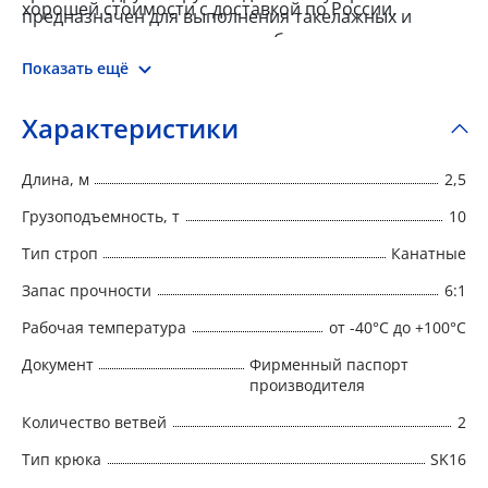
хорошей стоимости с доставкой по России.
предназначен для выполнения такелажных и
погрузочно-разгрузочных работ.
Показать ещё
Характеристики
Длина, м
2,5
Грузоподъемность, т
10
Тип строп
Канатные
Запас прочности
6:1
Рабочая температура
от -40°C до +100°C
Документ
Фирменный паспорт
производителя
Количество ветвей
2
Тип крюка
SK16