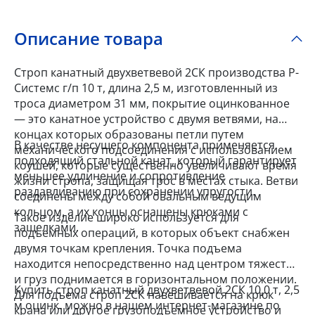
Описание товара
Строп канатный двухветвевой 2СК производства Р-
Системс г/п 10 т, длина 2,5 м, изготовленный из
троса диаметром 31 мм, покрытие оцинкованное
— это канатное устройство с двумя ветвями, на
концах которых образованы петли путем
В качестве несущего компонента применяется
механического подсоединения с использованием
подходящий стальной канат, который гарантирует
коушей, которые существенно увеличивают время
меньшее удлинение и сопротивление
жизни стропа, защищая трос в местах стыка. Ветви
раздавливанию при сохранении упругости.
соединены между собой овальным ведущим
кольцом, а их концы оснащены крюками с
Такое изделие широко используется для
защелками.
подъемных операций, в которых объект снабжен
двумя точкам крепления. Точка подъема
находится непосредственно над центром тяжести
и груз поднимается в горизонтальном положении.
Купить строп канатный двухветвевой 2СК 10,0 т, 2,5
Для подъема строп 2СК навешивается на крюк
м оцинк. можно в нашем интернет-магазине по
крана или другое грузоподъемное устройство и