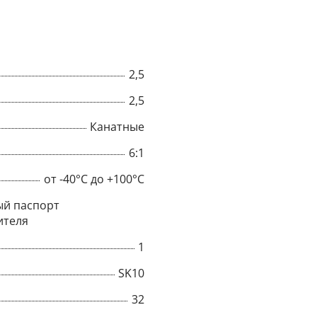
2,5
2,5
Канатные
6:1
от -40°C до +100°C
й паспорт
ителя
×
1
SK10
Popup
32