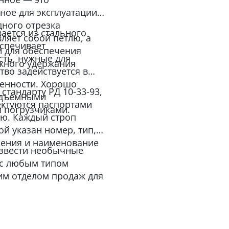
ное для эксплуатации
дного отрезка
вается из стального
вляет собой петлю, а
еспечивает
й для обеспечения
сть, нужные для
жного удержания
тво задействуется в
ленности. Хорошо
стандарту РД 10-33-93,
подъемными
ектуются паспортами
 погрузчиками.
ию. Каждый строп
й указан номер, тип,
вления и наименование
извести необычные
 с любым типом
им отделом продаж для