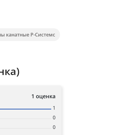
пы канатные Р-Системс
нка)
1 оценка
1
0
0