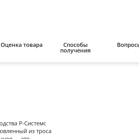
Оценка товара
Способы
Вопрос
получения
одства Р-Системс
отовленный из троса
нное — это