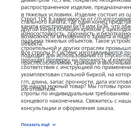
распространенное изделие, предназначен
в тяжелых условиях. Изделие состоит из о
Строп 1СК в зависимости от г/п изготавли
стального каната, где один конец предста
каната конструкции 6x19 или 6x36, что об
другой конец оснащен крюком с щеколдо
износостойкость, прочность и безотказно
возможности мгновенного захвата и наде
подъема тяжелых объектов. Такое устройс
объекта.
строительной и других отраслях промыш
Все стропы Р-Системс изготавливаются по 
подходит для использования со спуско-
проходят проверку на прочность и компл
приспособлениями, кранами и вилочными
соответствия с инструкцией по применен
укомплектован стальной биркой, на которо
г/п, длина, запас прочности, дата изгото
Не нашли нужный товар? Мы готовы про
изготовителя.
стропы по индивидуальным требованиям
концевого наконечника. Свяжитесь с наш
консультации и оформления заказа.
Показать ещё