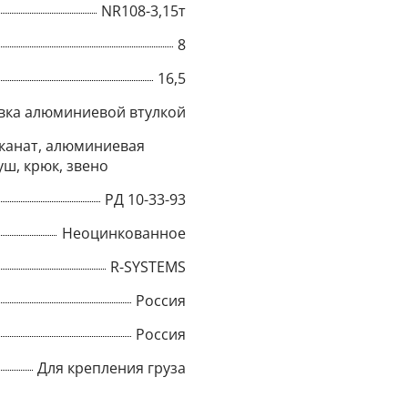
NR108-3,15т
Title
8
16,5
вка алюминиевой втулкой
Popup Content
канат, алюминиевая
уш, крюк, звено
РД 10-33-93
Неоцинкованное
R-SYSTEMS
Россия
Россия
Для крепления груза