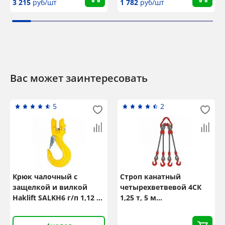
3 215
руб/шт
1 782
руб/шт
Вас может заинтересовать
5
2
Крюк чалочный с
Строп канатный
защелкой и вилкой
четырехветвевой 4СК
Haklift SALKH6 г/п 1,12 т,
1,25 т, 5 м
8 класс
неоцинкованный