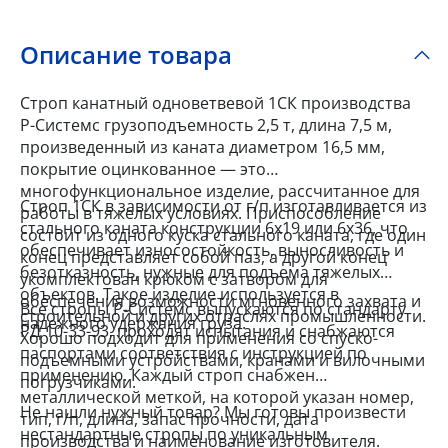
Описание товара
Строп канатный одноветвевой 1СК производства
Р-Системс грузоподъемность 2,5 т, длина 7,5 м,
произведенный из каната диаметром 16,5 мм,
покрытие оцинкованное — это
многофункциональное изделие, рассчитанное для
Строп 1СК в зависимости от г/п изготавливается из
работы в тяжелых условиях. Приспособление
стального каната конструкции 6x19 или 6x36, что
состоит из одного куска стального каната, где один
обеспечивает износостойкость, выносливость и
конец представляет собой паз, а другой конец
безотказность, нужные для подъема тяжелых
укомплектован крюком с затвором для
объектов. Такое изделие используется в
обеспечения возможности мгновенного захвата и
Все стропы Р-Системс выпускаются по стандарту
строительной и других отраслях промышленности.
надежного удержания груза.
РД 10-33-93, проходят испытания и снабжаются
Хорошо подходит для применения со спуско-
паспортами соответствия с инструкцией по
подъемными устройствами, кранами и вилочными
применению. Каждый строп снабжен
погрузчиками.
металлической меткой, на которой указан номер,
Не нашли нужный товар? Мы готовы произвести
тип, г/п, длина, запас прочности, дата
нестандартные стропы по уникальным
производства и наименование изготовителя.