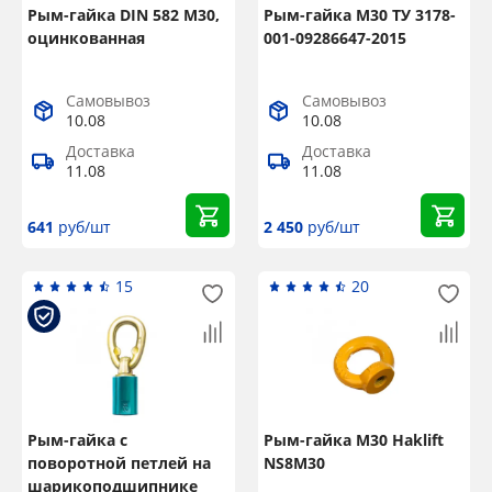
Рым-гайка DIN 582 М30,
Рым-гайка М30 ТУ 3178-
оцинкованная
001-09286647-2015
Самовывоз
Самовывоз
10.08
10.08
Доставка
Доставка
11.08
11.08
641
руб/шт
2 450
руб/шт
15
20
Рым-гайка с
Рым-гайка М30 Haklift
поворотной петлей на
NS8M30
шарикоподшипнике