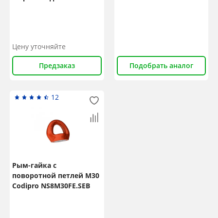
М30x40 JDT NS10KL3032P
Цену уточняйте
Предзаказ
Подобрать аналог
12
Рым-гайка с
поворотной петлей М30
Codipro NS8M30FE.SEB