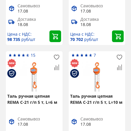
Самовывоз
Самовывоз
17.08
17.08
Доставка
Доставка
18.08
18.08
Цена с НДС:
Цена с НДС:
98 735
руб/шт
70 702
руб/шт
15
7
Таль ручная цепная
Таль ручная цепная
REMA C-21 г/п 5 т, L=6 м
REMA C-21 г/п 5 т, L=10 м
Самовывоз
Самовывоз
17.08
17.08