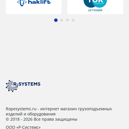
Ropesystems.ru - интернет магазин грузоподъемных
изделий и оборудования
© 2018 - 2026 Все права защищены
ООО «Р-Системс»