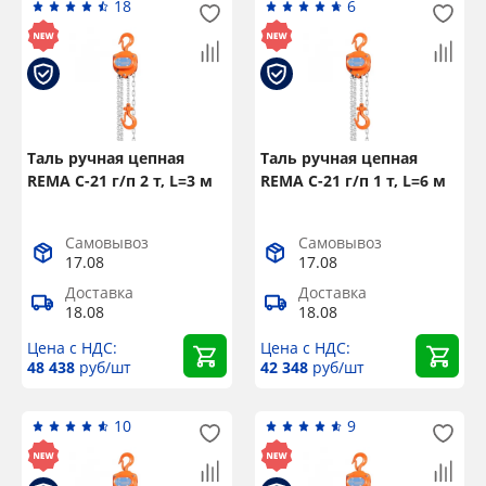
18
6
Таль ручная цепная
Таль ручная цепная
REMA C-21 г/п 2 т, L=3 м
REMA C-21 г/п 1 т, L=6 м
Самовывоз
Самовывоз
17.08
17.08
Доставка
Доставка
18.08
18.08
Цена с НДС:
Цена с НДС:
48 438
руб/шт
42 348
руб/шт
10
9