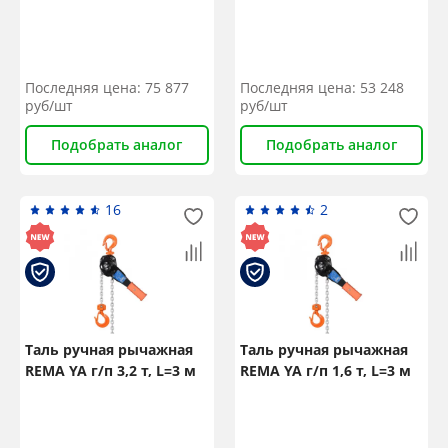
Последняя цена:
75 877
Последняя цена:
53 248
руб/шт
руб/шт
Подобрать аналог
Подобрать аналог
16
2
Таль ручная рычажная
Таль ручная рычажная
REMA YA г/п 3,2 т, L=3 м
REMA YA г/п 1,6 т, L=3 м