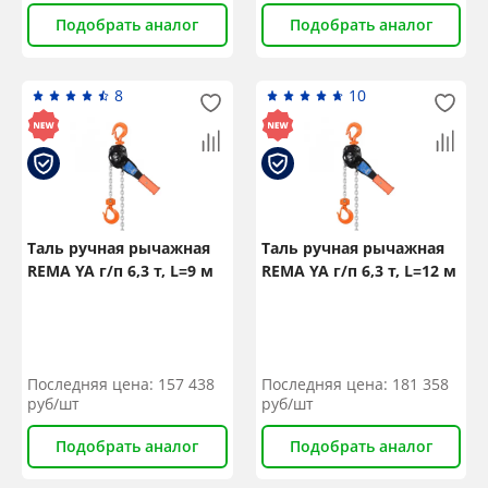
Подобрать аналог
Подобрать аналог
8
10
Таль ручная рычажная
Таль ручная рычажная
REMA YA г/п 6,3 т, L=9 м
REMA YA г/п 6,3 т, L=12 м
Последняя цена:
157 438
Последняя цена:
181 358
руб/шт
руб/шт
Подобрать аналог
Подобрать аналог