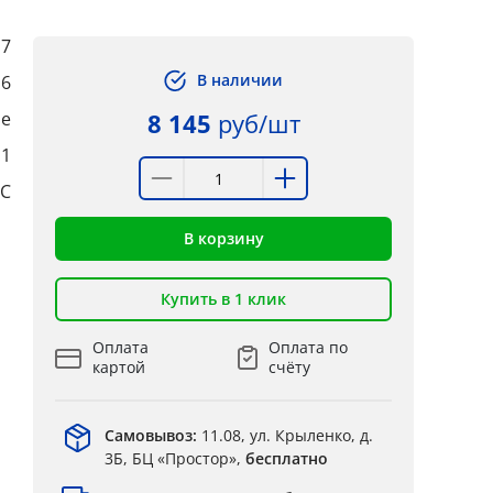
7
В наличии
,6
ые
8 145
руб/шт
:1
°C
В корзину
Купить в 1 клик
Оплата
Оплата по
картой
счёту
Самовывоз:
11.08, ул. Крыленко, д.
3Б, БЦ «Простор»,
бесплатно