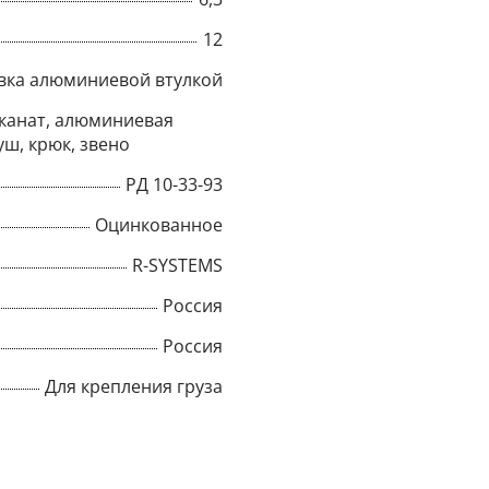
12
Title
вка алюминиевой втулкой
канат, алюминиевая
Popup Content
уш, крюк, звено
РД 10-33-93
Оцинкованное
R-SYSTEMS
Россия
Россия
Для крепления груза