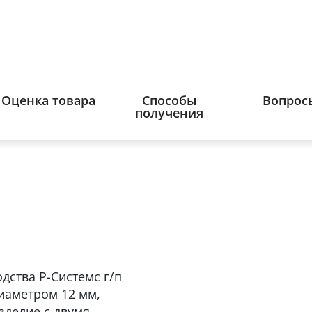
Оценка товара
Способы
Вопрос
получения
дства Р-Системс г/п
диаметром 12 мм,
зделие с двумя