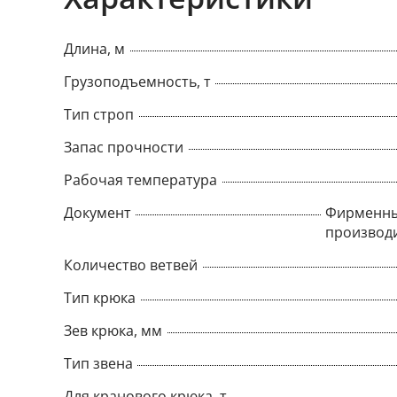
Длина, м
Грузоподъемность, т
Тип строп
Запас прочности
Рабочая температура
Документ
Фирменны
производ
Количество ветвей
Тип крюка
Зев крюка, мм
Тип звена
Для кранового крюка, т