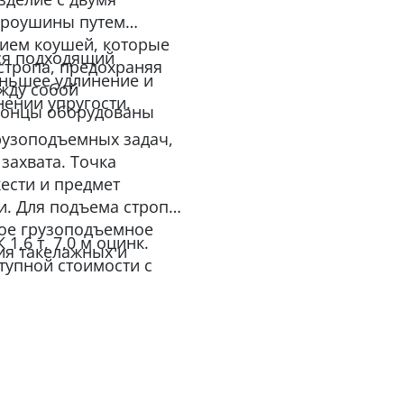
 проушины путем
ием коушей, которые
ся подходящий
стропа, предохраняя
еньшее удлинение и
ежду собой
ении упругости.
концы оборудованы
рузоподъемных задач,
захвата. Точка
ести и предмет
. Для подъема строп
гое грузоподъемное
1,6 т, 7,0 м оцинк.
ия такелажных и
тупной стоимости с