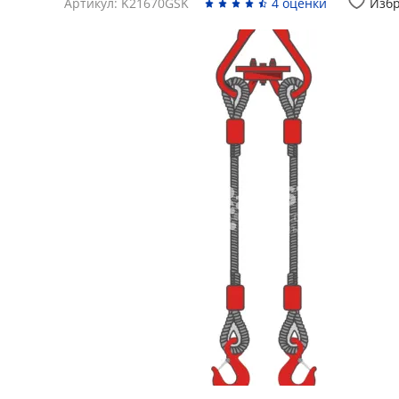
Артикул: K21670GSK
4 оценки
Изб