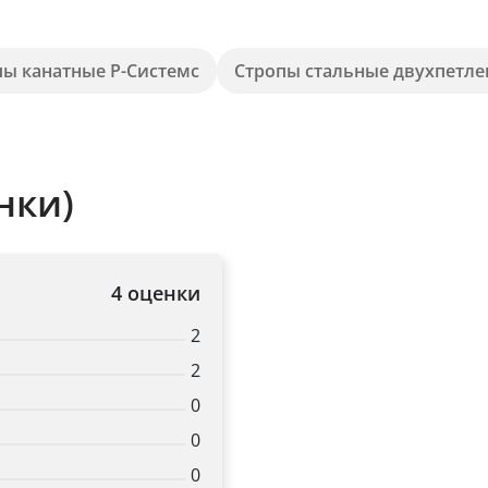
пы канатные Р-Системс
Стропы стальные двухпетл
нки)
4 оценки
2
2
0
0
0