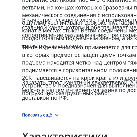
ветвями, на концах которых образованы
механического соединения с использован
В качестве несущего элемента применяет
ощутимо увеличивают срок эксплуатации 
стальной канат, который обеспечивает м
канат в местах стыка. Ветви соединены м
сопротивление раздавливанию при сохран
продолговатым подъемным звеном, а их 
крюками с защелками.
Такое изделие широко применяется для г
в которых предмет оснащен двумя точкам 
подъема находится четко над центром тяж
поднимается в горизонтальном положении
2СК навешивается на крюк крана или дру
Заказать строп канатный двухветвевой 2СК 
устройство и предназначен для выполнен
можно в нашем интернет-магазине по дос
погрузочно-разгрузочных работ.
доставкой по РФ.
Показать ещё
Характеристики