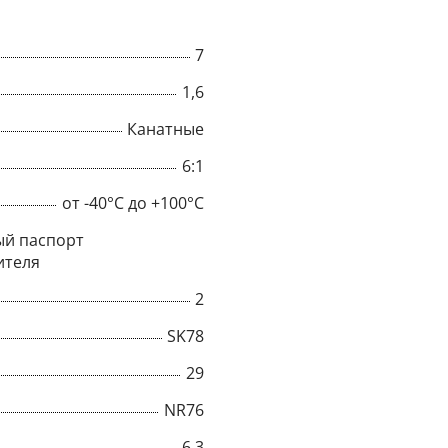
7
1,6
Канатные
6:1
от -40°C до +100°C
й паспорт
ителя
2
×
SK78
29
Popup
NR76
6,3