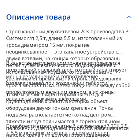
Описание товара
Строп канатный двухветвевой 2СК производства Р-
Системс г/п 2,5 т, длина 5,5 м, изготовленный из
троса диаметром 15 мм, покрытие
неоцинкованное — это канатное устройство с
двумя ветвями, на концах которых образованы
В качестве несущего компонента используется
петли путем механического подсоединения с
подходящий стальной трос, который гарантирует
использованием коушей, которые серьезно
меньшее удлинение и сопротивление
увеличивают время жизни стропа, предохраняя
раздавливанию при сохранении гибкости.
трос в местах стыка. Ветви соединены между собой
продолговатым ведущим звеном, а их концы
Такое изделие широко применяется для
оснащены крюками с щеколдами.
грузоподъемных работ, в которых объект
оборудован двумя точкам крепления. Точка
подъема располагается четко над центром
тяжести и груз поднимается в горизонтальном
Приобрести строп канатный двухветвевой 2СК 2,5
положении. Для подъема строп 2СК навешивается
т, 5,5 м неоцинк. можно в нашем интернет-
на крюк крана или другое грузоподъемное