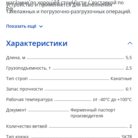
магазине по хорошей стоимости с доставкой по
устройство и применяется для выполнения
РФ.
такелажных и погрузочно-разгрузочных операций.
Показать ещё
Характеристики
Длина, м
5,5
Грузоподъемность, т
2,5
Тип строп
Канатные
Запас прочности
6:1
Рабочая температура
от -40°C до +100°C
Документ
Фирменный паспорт
производителя
Количество ветвей
2
Тип крюка
SK78