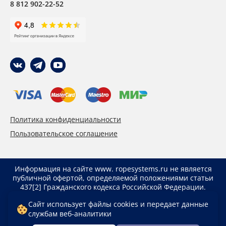
8 812 902-22-52
Политика конфиденциальности
Пользовательское соглашение
Информация на сайте www. ropesystems.ru не является
публичной офертой, определяемой положениями статьи
437[2] Гражданского кодекса Российской Федерации.
Указанные цены действуют только при оформлении
Сайт использует файлы cookies и передает данные
заказа через интернет-магазин www. ropesystems.ru.
службам веб-аналитики
Цены при оформлении заказа иным способом могут
отличаться от указанных на сайте.