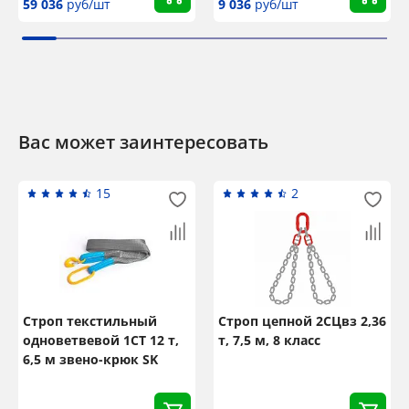
59 036
руб/шт
9 036
руб/шт
Вас может заинтересовать
15
2
Строп текстильный
Строп цепной 2СЦвз 2,36
одноветвевой 1СТ 12 т,
т, 7,5 м, 8 класс
6,5 м звено-крюк SK