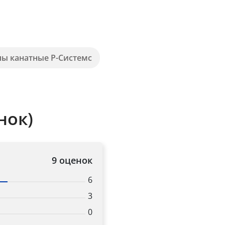
пы канатные Р-Системс
нок)
9 оценок
6
3
0