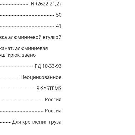
NR2622-21,2т
Title
50
41
вка алюминиевой втулкой
Popup Content
канат, алюминиевая
уш, крюк, звено
РД 10-33-93
Неоцинкованное
R-SYSTEMS
Россия
Россия
Для крепления груза