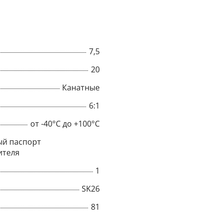
7,5
20
Канатные
6:1
от -40°C до +100°C
й паспорт
ителя
×
1
SK26
Popup
81