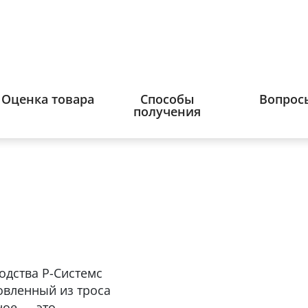
Оценка товара
Способы
Вопрос
получения
одства Р-Системс
товленный из троса
ное — это