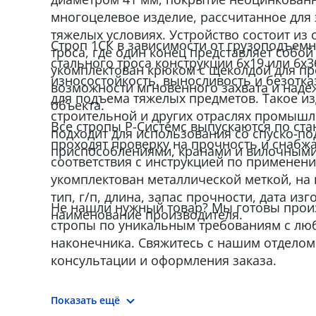
многоцелевое изделие, рассчитанное для 
тяжелых условиях. Устройство состоит из 
Строп 1СК в зависимости от грузоподъемн
троса, где один конец представляет собой
стального троса конструкции 6x19 или 6x3
укомплектован крюком с щеколдой для пр
износостойкость, выносливость и безотк
возможности мгновенного захвата и наде
для подъема тяжелых предметов. Такое и
объекта.
строительной и других отраслях промышл
Все стропы Р-Системс выпускаются по стан
подходит для использования со спуско-
проходят проверку на прочность и снабж
приспособлениями, кранами и вилочными
соответствия с инструкцией по применен
укомплектован металлической меткой, на 
тип, г/п, длина, запас прочности, дата из
Не нашли нужный товар? Мы готовы прои
наименование производителя.
стропы по уникальным требованиям с лю
наконечника. Свяжитесь с нашим отделом
консультации и оформления заказа.
Показать ещё