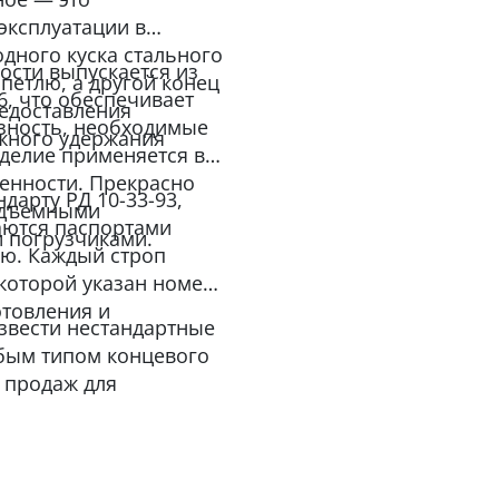
эксплуатации в
одного куска стального
ости выпускается из
 петлю, а другой конец
6, что обеспечивает
едоставления
азность, необходимые
жного удержания
зделие применяется в
енности. Прекрасно
дарту РД 10-33-93,
подъемными
аются паспортами
 погрузчиками.
ию. Каждый строп
которой указан номер,
готовления и
звести нестандартные
бым типом концевого
 продаж для