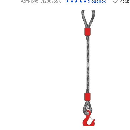
Артикул: K120075SK
9 оценок
Избр