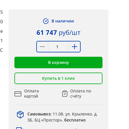
,5
В наличии
20
ые
61 747
руб/шт
:1
°C
В корзину
Купить в 1 клик
Оплата
Оплата по
картой
счёту
Самовывоз:
11.08, ул. Крыленко, д.
3Б, БЦ «Простор»,
бесплатно